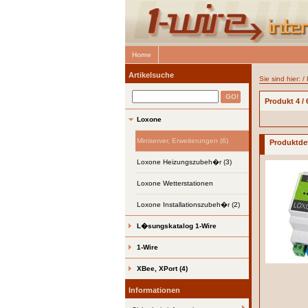
Home
Artikelsuche
Sie sind hier: /
Produkt 4 / 
Loxone
Miniserver, Erweiterungen (6)
Produktdet
Loxone Heizungszubeh�r (3)
Loxone Wetterstationen
Loxone Installationszubeh�r (2)
L�sungskatalog 1-Wire
1-Wire
XBee, XPort (4)
Informationen