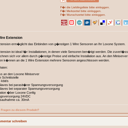
F�r die Lieblingsliste bitte einloggen.
F�r Merkzettel bitte einloggen.
F�r Wunschzettel bitte einloggen.
ire Extension
xtension erm�glicht das Einbinden von g�nstigen 1 Wire Sensoren an Ihr Loxone System.
tension ist ideal f�r Installationen, in denen viele Sensoren ben�tigt werden. Die zuverl�s
chnen sich vor allem durch g�nstige Preise und einfache Installation aus. An den Miniserver
en k�nnen an die 1 Wire Extension mehrere Sensoren angeschlossen werden.
Daten:
ss an den Loxone Miniserver
 Schnittstelle
 kbit/s
Slaves bei parasit�rer Spannungsversorgung
Slaves bei separater Spannungsversorgung
ation �ber Loxone Config
gsversorgung 24VDC
gsaufnahme ca. 30mA
n Fragen zu diesem Produkt?
mentar schreiben