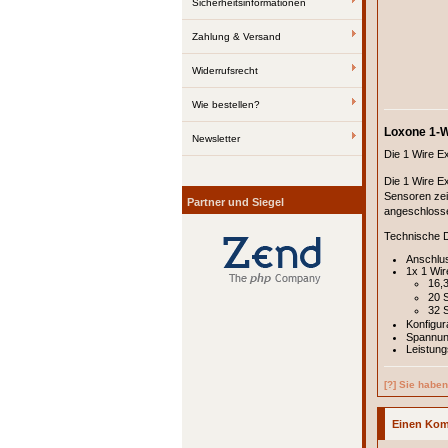
Sicherheitsinformationen
Zahlung & Versand
Widerrufsrecht
Wie bestellen?
Loxone 1-W
Newsletter
Die 1 Wire E
Die 1 Wire Ex
Sensoren zei
Partner und Siegel
angeschloss
Technische 
Anschlu
1x 1 Wire
16,3
20 
32 
Konfigur
Spannun
Leistun
[?] Sie habe
Einen Kom