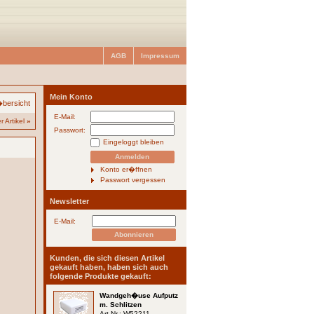
AGB
Impressum
Mein Konto
bersicht
E-Mail:
 Artikel
»
Passwort:
Eingeloggt bleiben
Konto er�ffnen
Passwort vergessen
Newsletter
E-Mail:
Kunden, die sich diesen Artikel
gekauft haben, haben sich auch
folgende Produkte gekauft:
Wandgeh�use Aufputz
m. Schlitzen
Art.Nr.: W52211