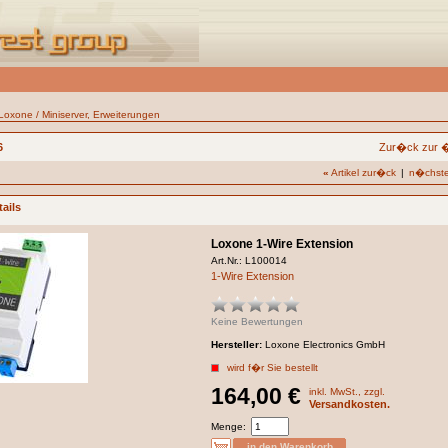
Loxone
/
Miniserver, Erweiterungen
6
Zur�ck zur �
«
Artikel zur�ck
|
n�chster
ails
Loxone 1-Wire Extension
Art.Nr.: L100014
1-Wire Extension
Keine Bewertungen
Hersteller:
Loxone Electronics GmbH
wird f�r Sie bestellt
164,00 €
inkl. MwSt., zzgl.
Versandkosten.
Menge: