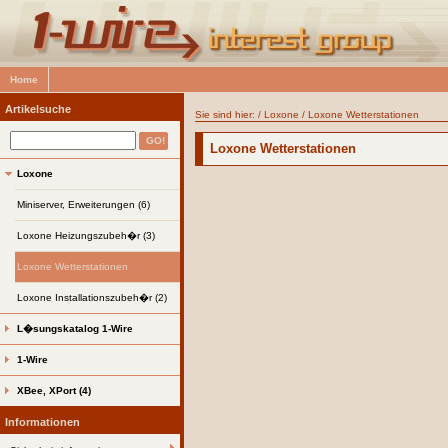
Home
Artikelsuche
Sie sind hier: /
Loxone
/
Loxone Wetterstationen
Loxone Wetterstationen
Loxone
Miniserver, Erweiterungen (6)
Loxone Heizungszubeh�r (3)
Loxone Wetterstationen
Loxone Installationszubeh�r (2)
L�sungskatalog 1-Wire
1-Wire
XBee, XPort (4)
Informationen