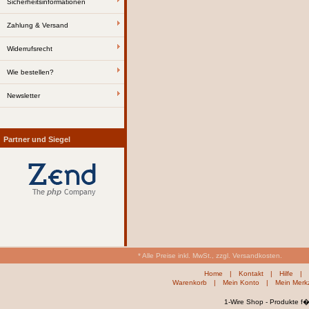
Sicherheitsinformationen
Zahlung & Versand
Widerrufsrecht
Wie bestellen?
Newsletter
Partner und Siegel
* Alle Preise inkl. MwSt., zzgl. Versandkosten.
Home
|
Kontakt
|
Hilfe
|
Warenkorb
|
Mein Konto
|
Mein Merkz
1-Wire Shop - Produkte f