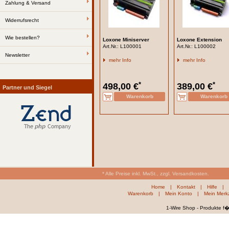
Zahlung & Versand
Widerrufsrecht
Wie bestellen?
Loxone Miniserver
Loxone Extension
Art.Nr.: L100001
Art.Nr.: L100002
Newsletter
mehr Info
mehr Info
*
*
498,00 €
389,00 €
Partner und Siegel
* Alle Preise inkl. MwSt., zzgl. Versandkosten.
Home
|
Kontakt
|
Hilfe
|
Warenkorb
|
Mein Konto
|
Mein Merkz
1-Wire Shop - Produkte f