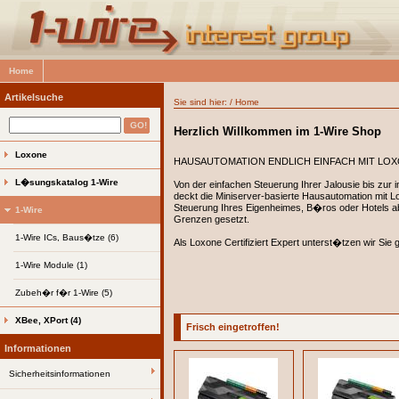
Home
Artikelsuche
Sie sind hier: / Home
Herzlich Willkommen
im 1-Wire Shop
Loxone
HAUSAUTOMATION ENDLICH EINFACH MIT LO
L�sungskatalog 1-Wire
Von der einfachen Steuerung Ihrer Jalousie bis zur 
deckt die Miniserver-basierte Hausautomation mit L
Steuerung Ihres Eigenheimes, B�ros oder Hotels ab.
1-Wire
Grenzen gesetzt.
1-Wire ICs, Baus�tze (6)
Als Loxone Certifiziert Expert unterst�tzen wir Sie
1-Wire Module (1)
Zubeh�r f�r 1-Wire (5)
XBee, XPort (4)
Frisch eingetroffen!
Informationen
Sicherheitsinformationen