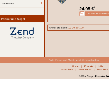
Newsletter
*
24,95 €
Partner und Siegel
Artikel pro Seite:
10
20
50
100
* Alle Preise inkl. MwSt., zzgl. Versandkosten.
Home
|
Kontakt
|
Hilfe
|
Warenkorb
|
Mein Konto
|
Mein Merkz
1-Wire Shop - Produkte f