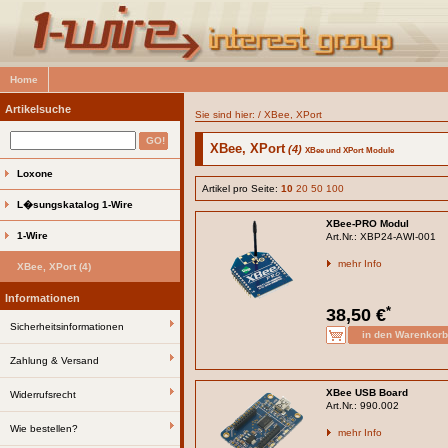
Home
Artikelsuche
Sie sind hier: /
XBee, XPort
XBee, XPort
(4)
XBee und XPort Module
Loxone
Artikel pro Seite:
10
20
50
100
L�sungskatalog 1-Wire
XBee-PRO Modul
1-Wire
Art.Nr.: XBP24-AWI-001
mehr Info
XBee, XPort (4)
Informationen
*
38,50 €
Sicherheitsinformationen
Zahlung & Versand
XBee USB Board
Widerrufsrecht
Art.Nr.: 990.002
Wie bestellen?
mehr Info